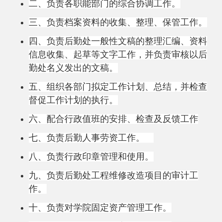
二、
负责各职能部门的综合协调工作
。
三、
负责档案资料的收集、整理、保管工作
。
四、
负责
后勤处
一般性文
稿
的整理汇编、资料
信息收集
、
起草
等文字工作
，
并负责审核以
后
勤处
名义发出的文稿。
五
、组织各部门拟定工作计划、总结，并检查
督促工作计划的执行。
六、配合
行政值
班
的安排、检查及反馈工作
七、
负责
后勤
人事劳资工作。
八
、负责行政印
章
管理和使用。
九
、负责
后勤处工程维修改造项目的审计
工
作。
十
、负责对
学院
固定资产管理工作。