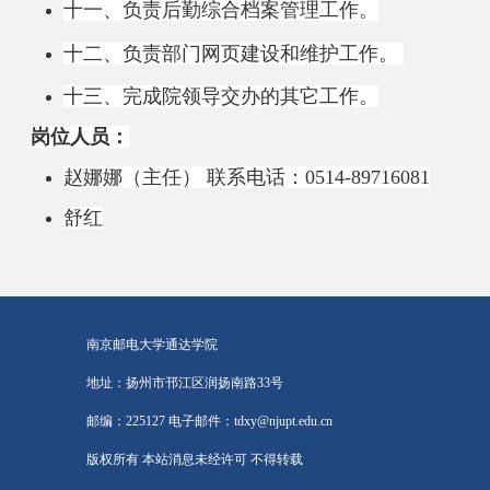
十一
、负责后勤综合档案管理工作
。
十二、负责部门网页建设和维护工作。
十
三
、完成院领导交办的其它工作。
岗位人员：
赵娜娜（主任） 联系电话：0514-89716081
舒红
南京邮电大学通达学院
地址：扬州市邗江区润扬南路33号
邮编：225127 电子邮件：tdxy@njupt.edu.cn
版权所有 本站消息未经许可 不得转载