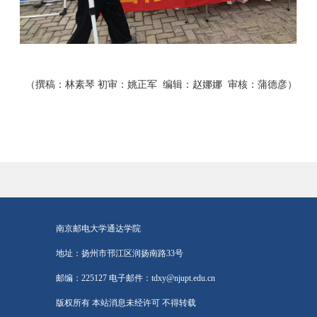
（撰稿：
林素琴
初审：
姚正军
编辑：赵娜娜
审核：蒲德彦）
南京邮电大学通达学院
地址：扬州市邗江区润扬南路33号
邮编：225127 电子邮件：tdxy@njupt.edu.cn
版权所有 本站消息未经许可 不得转载