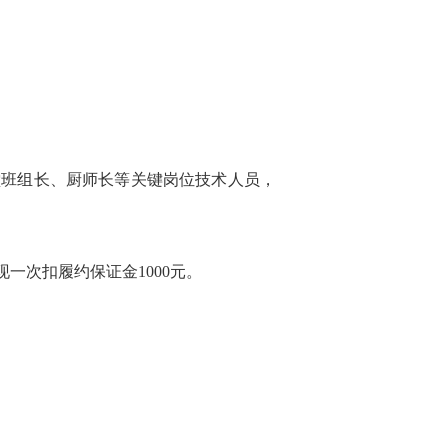
堂班组长、厨师长等关键岗位技术人员，
现一
次扣履约保证金
1000
元
。