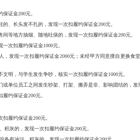
约保证金
2
00
元。
鞋的、长头发不扎的，发现一
次扣履约保证金
200
元
。
售间等地方抽烟、随地吐痰的，发现一
次扣履约保证金
200
元
。
现一次扣履约保证金
1000
元。
人，发现一次扣履约保证金
2000
元；未经甲方同意擅自更换食
不文明，与学生发生争吵，核实一次扣履约保证金
1000
元。
门或单位
员工
之
间发生吵架、打架
、
搬弄是非、影响团结的
，
发
扣履约保证金
200
元。
次扣履约保证金
200
元。
、积灰的，发现一次扣履约保证金
200
元。
设备
有油污、积灰的，
发现一次扣履约保证金
200
元。