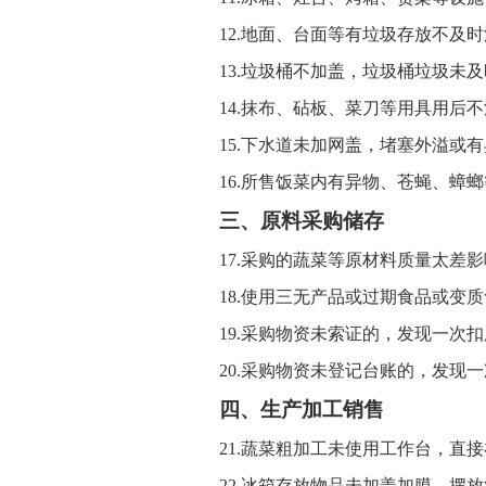
12.
地面、台面
等
有垃圾存放不及时
13.
垃圾桶不加盖，垃圾桶垃圾未及
14.
抹布、砧板、菜刀等用具
用后不
15.
下水道未加网盖，堵塞外溢或有
16.
所售饭菜内有异物、苍蝇、蟑螂
三、原料采购储存
17.
采购的
蔬菜等原材料质量太差影
18.
使用三无产品或过期食品或变质
19.
采购物资未索证的
，
发现一次扣
20.
采购物资未登记台账的
，
发现一
四、生产加工销售
21.
蔬菜粗加工未使用工作台，直接
22.
冰箱存放物品未
加盖加膜
、摆放