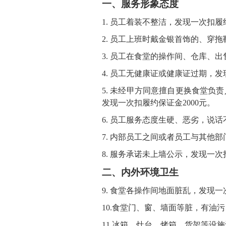
一、服务形象态度
1.
员工着装不整洁，发现一次扣履
2.
员工
上班时戴金银首饰
的
、
穿拖
3.
员工
在食堂
的
操作间、仓库、出
4.
员工无健康证或健康证过期，发
5.
未经甲方同意擅自更换食堂负责
发现一次扣履约保证金
2000
元。
6.
员工服务态度生硬、恶劣，说话
7.
内部员工之间或者员工与其他部
8.
服务承诺未上墙公示，发现一次
二、内外环境卫生
9.
食堂各操作间地面脏乱
，
发现一
10.
食堂
门
、
窗、
墙面等脏，有油污
11.
冰箱
、
灶台、烤箱、货架等设施