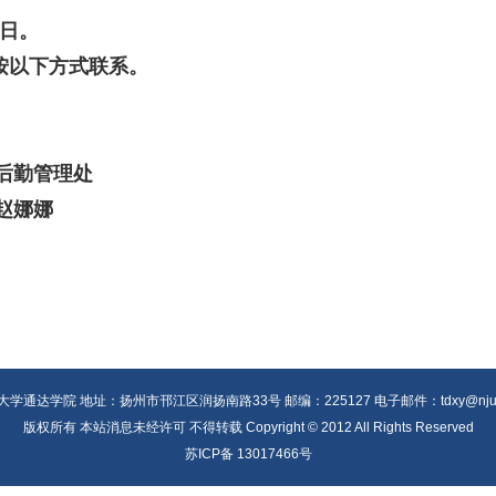
3日。
按以下方式联系。
后勤管理处
赵娜娜
学通达学院 地址：扬州市邗江区润扬南路33号 邮编：225127 电子邮件：tdxy@njupt.
版权所有 本站消息未经许可 不得转载 Copyright © 2012 All Rights Reserved
苏ICP备 13017466号