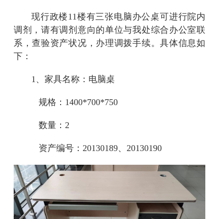
现
行政楼
11楼
有
三
张电脑
办公桌
可
进行
院
内
调剂，请有调剂意向的单位与我处
综合办公室
联
系，查验资产状况，办理调拨手续。具体信息如
下：
1、家具名称：电脑桌
规格：1400*700*750
数量：2
资产编号：20130189、20130190