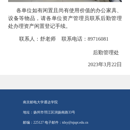
各单位
如有闲置且尚有使用价值的办公家具、
设备等物品，请各单位资产管理员
联系后勤管理
处
办理
资产闲置登记
手续。
联系人：
舒
老师
联系电话：
89716081
后勤管理处
2023年3月22日
南京邮电大学通达学院
地址：扬州市邗江区润扬南路33号
邮编：225127 电子邮件：tdxy@njupt.edu.cn