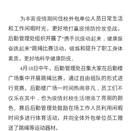
为丰富疫情期间
住
校
外包单位
人员
日常生活
和工作闲暇时光，更好地
打赢疫情防控攻坚战
，
后勤管理处组织
开展了
“
携手抗疫动起来，健康振
奋跳起来
”
跳绳比赛
活动
，
锻炼
和提升了
职工
身体
素质
，
更好地科学健康防疫。
4
月
18
日中午，后勤管理处召集大家在后勤楼
广场集中开展跳绳比赛，通过自由组队的形式进
行竞赛。后勤楼广场一时间
热闹非凡
，
员工们
不
仅乐在其中，
也
为疫情封校生活增添了
亮丽的颜
色
。
赛后后勤管理处鼓励在场工作人员利用闲暇
时间多进行体育活动，并向全体外包单位员工赠
送了跳绳等运动器材。