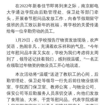
在2022年新春佳节即将到来之际，南京邮电
大学通达学院由后勤管理处、保卫处等部门
牵
头，
开展春节慰问品发放工作，向春节假期留守
值班的
员工致以新年的祝福，将学校的关爱传递
给每一位
辛勤劳动的
员工。
1月29日，在学校报告厅物资发放现场，欢声
笑语，热闹非凡，充满着欢乐祥和的气息。“今年
过年慰问品丰富又实在，学校为我们考虑得太周
到了，领导还记挂着我们，感到很温暖。”一名正
在领取过年物资的物业员工开心地说道。
本次活动将“温暖”送进了教职工的心间，后
勤管理处、保卫处等领导
一行先后前往物业值班
室、学院西门保卫室、教师公寓，与物业公司、
保安公司等后勤服务人员亲切交谈，向他们发放
了食用油、大米、干货等慰问品。代表学院感谢