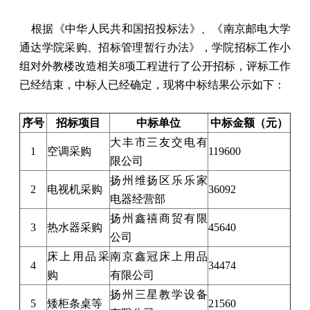
根据《中华人民共和国招投标法》、《南京邮电大学
通达学院采购、招标管理暂行办法》，学院招标工作小
组对外教楼改造相关8项工程进行了公开招标，评标工作
已经结束，中标人已经确定，现将中标结果公示如下：
序号
招标项目
中标单位
中标金额（元）
大丰市三友交电有
1
空调采购
119600
限公司
扬州维扬区乐乐家
2
电视机采购
36092
电器经营部
扬州鑫禧商贸有限
3
热水器采购
45640
公司
床上用品采
南京鑫冠床上用品
4
34474
购
有限公司
扬州三星教学设备
5
矮柜条桌等
21560